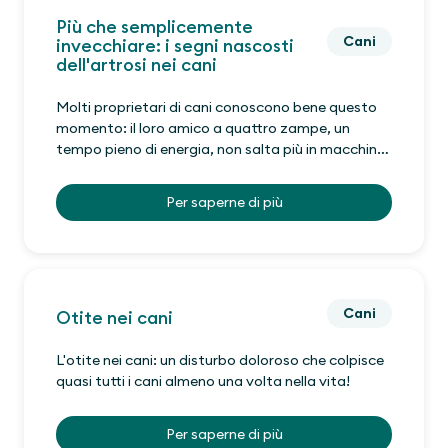
Più che semplicemente
Cani
invecchiare: i segni nascosti
dell'artrosi nei cani
Molti proprietari di cani conoscono bene questo
momento: il loro amico a quattro zampe, un
tempo pieno di energia, non salta più in macchina
e sembra più cauto durante le passeggiate.
Per saperne di più
Cani
Otite nei cani
L'otite nei cani: un disturbo doloroso che colpisce
quasi tutti i cani almeno una volta nella vita!
Per saperne di più