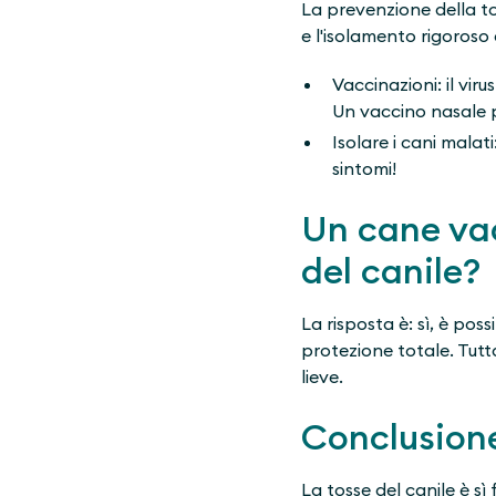
La prevenzione della to
e l'isolamento rigoroso 
Vaccinazioni: il vir
Un vaccino nasale p
Isolare i cani mala
sintomi!
Un cane va
del canile?
La risposta è: sì, è po
protezione totale. Tutt
lieve.
Conclusion
La tosse del canile è s