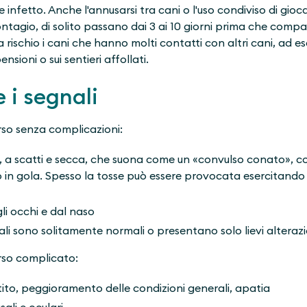
infetto. Anche l'annusarsi tra cani o l'uso condiviso di gioc
ntagio, di solito passano dai 3 ai 10 giorni prima che compai
rischio i cani che hanno molti contatti con altri cani, ad es
sioni o sui sentieri affollati.
 i segnali
rso senza complicazioni:
, a scatti e secca, che suona come un «convulso conato», c
 in gola. Spesso la tosse può essere provocata esercitando
li occhi e dal naso
ali sono solitamente normali o presentano solo lievi alterazi
rso complicato:
to, peggioramento delle condizioni generali, apatia