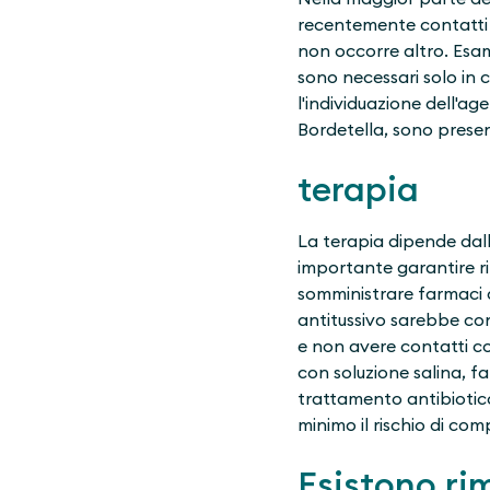
recentemente contatti c
non occorre altro. Esam
sono necessari solo in
l'individuazione dell'a
Bordetella, sono presen
terapia
La terapia dipende dall
importante garantire rip
somministrare farmaci an
antitussivo sarebbe co
e non avere contatti co
con soluzione salina, fa
trattamento antibiotico
minimo il rischio di com
Esistono ri