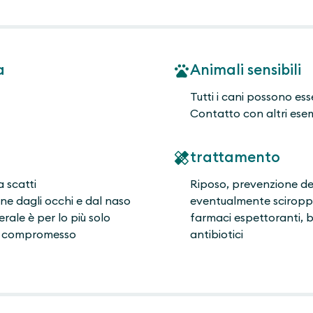
a
Animali sensibili
Tutti i cani possono ess
Contatto con altri esem
trattamento
 scatti
Riposo, prevenzione del
one dagli occhi e dal naso
eventualmente sciroppo
rale è per lo più solo
farmaci espettoranti, b
e compromesso
antibiotici