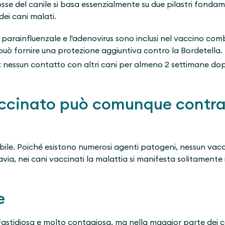
sse del canile si basa essenzialmente su due pilastri fondam
dei cani malati.
us parainfluenzale e l'adenovirus sono inclusi nel vaccino com
uò fornire una protezione aggiuntiva contro la Bordetella.
ti: nessun contatto con altri cani per almeno 2 settimane d
ccinato può comunque contrar
ssibile. Poiché esistono numerosi agenti patogeni, nessun vac
avia, nei cani vaccinati la malattia si manifesta solitamente
e
ì fastidiosa e molto contagiosa, ma nella maggior parte dei c