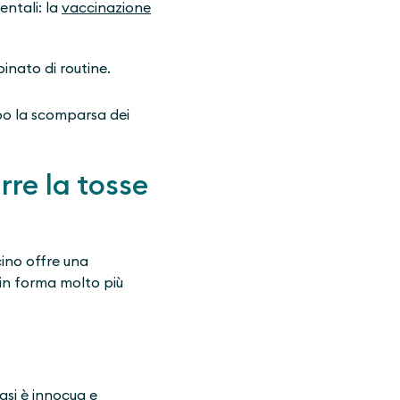
entali: la
vaccinazione
binato di routine.
opo la scomparsa dei
re la tosse
cino offre una
 in forma molto più
asi è innocua e