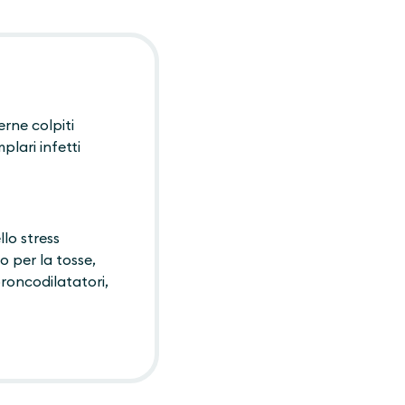
erne colpiti
plari infetti
lo stress
 per la tosse,
roncodilatatori,