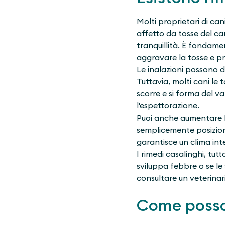
Molti proprietari di ca
affetto da tosse del ca
tranquillità. È fondamen
aggravare la tosse e pr
Le inalazioni possono da
Tuttavia, molti cani le 
scorre e si forma del va
l'espettorazione.
Puoi anche aumentare l'u
semplicemente posizion
garantisce un clima inte
I rimedi casalinghi, tut
sviluppa febbre o se le
consultare un veterinar
Come posso 