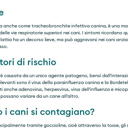
e
ota anche come tracheobronchite infettiva canina, è una ma
le vie respiratorie superiori nei cani. I sintomi ricordano qu
lattia ha un decorso lieve, ma può aggravarsi nei cani anzia
sso.
ori di rischio
 è causata da un unico agente patogeno, bensì dall’interazio
ilevanti sono il virus della parainfluenza canina e la Bordet
i anche adenovirus, herpesvirus, virus dell’influenza e mico
 possano variare da un cane all’altro.
 i cani si contagiano?
cipalmente tramite goccioline, cioè attraverso la tosse, gli s