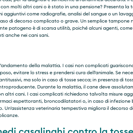
on molti altri cani o è stato in una pensione? Presenta la to
i aggiuntivi come radiografie, analisi del sangue o un lava
 caso di decorso complicato o grave. Un semplice tampone n
gente patogeno è di scarsa utilità, poiché alcuni agenti, com
ti anche nei cani sani.
'andamento della malattia. I casi non complicati guariscono
oso, evitare lo stress e prendersi cura dell'animale. Se nece
titussivi, ma solo in caso di tosse secca; in presenza di tos
ntroproducente. Durante la malattia, il cane deve assolut
n altri cani. I casi complicati richiedono talvolta misure ag
rmaci espettoranti, broncodilatatori o, in caso di infezione 
. Un'assistenza veterinaria tempestiva migliora il decorso de
plicanze.
medi casalinghi contro la tosse