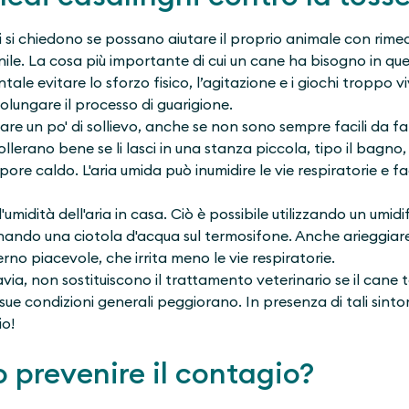
ni si chiedono se possano aiutare il proprio animale con rime
nile. La cosa più importante di cui un cane ha bisogno in qu
tale evitare lo sforzo fisico, l’agitazione e i giochi troppo 
olungare il processo di guarigione.
re un po' di sollievo, anche se non sono sempre facili da far
tollerano bene se li lasci in una stanza piccola, tipo il bagn
pore caldo. L'aria umida può inumidire le vie respiratorie e fa
midità dell'aria in casa. Ciò è possibile utilizzando un umidi
ando una ciotola d'acqua sul termosifone. Anche arieggia
rno piacevole, che irrita meno le vie respiratorie.
tavia, non sostituiscono il trattamento veterinario se il cane
 sue condizioni generali peggiorano. In presenza di tali sint
io!
prevenire il contagio?