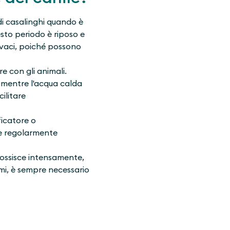
di casalinghi quando è
esto periodo è riposo e
vivaci, poiché possono
e con gli animali.
o, mentre l'acqua calda
cilitare
ficatore o
re regolarmente
 tossisce intensamente,
omi, è sempre necessario