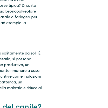
sse tipica? Di solito
ggio broncoalveolare
asale o faringeo per
e ad esempio la
 solitamente da soli. È
ssario, si possono
se produttiva, un
amente rimanere a casa
giuntive come inalazioni
batterica, un
lla malattia e riduce al
 del canile?