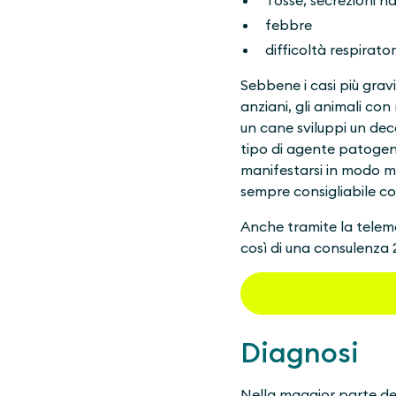
Tosse, secrezioni na
febbre
difficoltà respirator
Sebbene i casi più gravi
anziani, gli animali con
un cane sviluppi un deco
tipo di agente patogen
manifestarsi in modo m
sempre consigliabile co
Anche tramite la telemed
così di una consulenza 
Diagnosi
Nella maggior parte dei