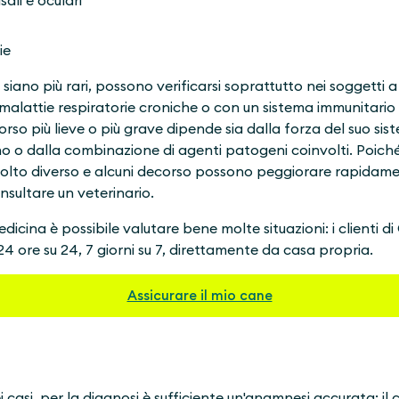
sali e oculari
ie
 siano più rari, possono verificarsi soprattutto nei soggetti a
 malattie respiratorie croniche o con un sistema immunitario 
rso più lieve o più grave dipende sia dalla forza del suo sis
o o dalla combinazione di agenti patogeni coinvolti. Poiché
olto diverso e alcuni decorso possono peggiorare rapidamen
nsultare un veterinario.
icina è possibile valutare bene molte situazioni: i clienti d
24 ore su 24, 7 giorni su 7, direttamente da casa propria.
Assicurare il mio cane‍
 casi, per la diagnosi è sufficiente un'anamnesi accurata: il