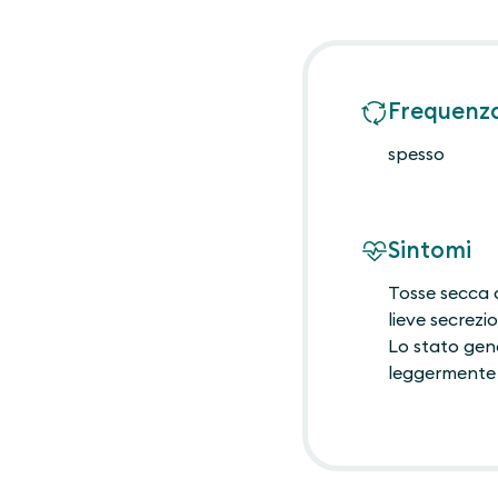
Frequenz
spesso
Sintomi
Tosse secca a
lieve secrezi
Lo stato gene
leggerment